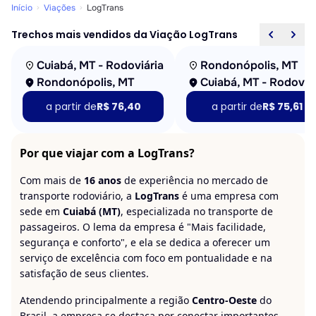
Início
Viações
LogTrans
Trechos mais vendidos da Viação LogTrans
Cuiabá, MT - Rodoviária
Rondonópolis, MT
Rondonópolis, MT
Cuiabá, MT - Rodoviá
a partir de
R$ 76,40
a partir de
R$ 75,61
Por que viajar com a LogTrans?
Com mais de
16 anos
de experiência no mercado de
transporte rodoviário, a
LogTrans
é uma empresa com
sede em
Cuiabá (MT)
, especializada no transporte de
passageiros. O lema da empresa é "Mais facilidade,
segurança e conforto", e ela se dedica a oferecer um
serviço de excelência com foco em pontualidade e na
satisfação de seus clientes.
Atendendo principalmente a região
Centro-Oeste
do
Brasil, a empresa se destaca por conectar importantes