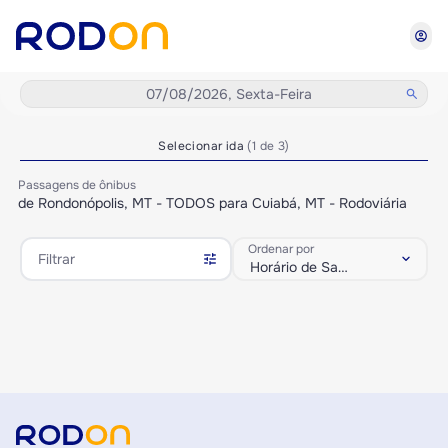
account_circle
07/08/2026, Sexta-Feira
search
Selecionar ida
(1 de 3)
Passagens de ônibus
de Rondonópolis, MT - TODOS para Cuiabá, MT - Rodoviária
Ordenar por
tune
keyboard_arrow_down
Filtrar
Horário de Saída