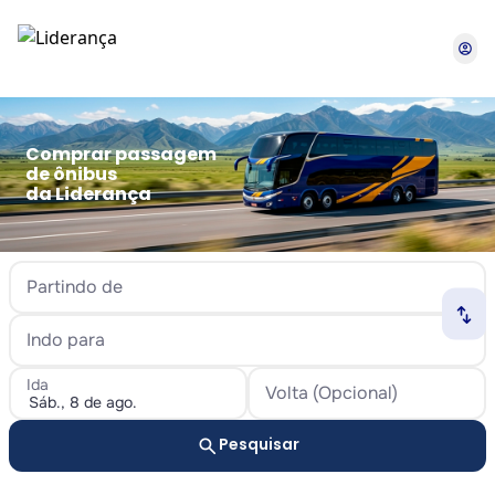
account_circle
Comprar passagem
de ônibus
da Liderança
Partindo de
swap_horiz
Indo para
Ida
Volta (Opcional)
search
Pesquisar