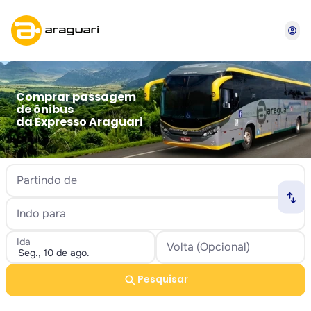
account_circle
Comprar passagem
de ônibus
da Expresso Araguari
Partindo de
swap_horiz
Indo para
Ida
Volta (Opcional)
search
Pesquisar