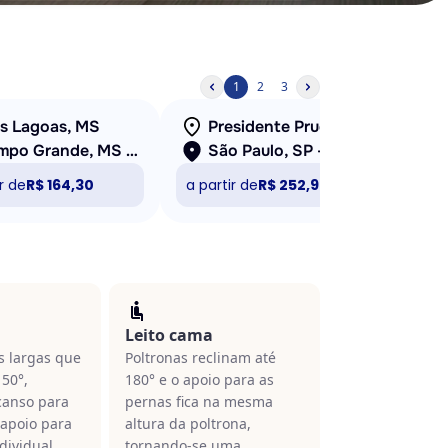
1
2
3
ês Lagoas, MS
Presidente Prudente, SP - Rodoviária
Campo Grande, MS - Rodoviária
São Paulo, SP - Barra Funda
r de
R$ 164,30
a partir de
R$ 252,96
a pa
Leito cama
s largas que
Poltronas reclinam até
150°,
180° e o apoio para as
anso para
pernas fica na mesma
 apoio para
altura da poltrona,
dividual.
tornando-se uma