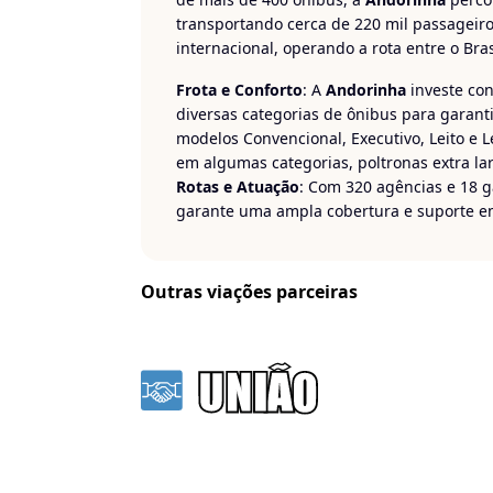
transportando cerca de 220 mil passagei
internacional, operando a rota entre o Brasi
Frota e Conforto
: A
Andorinha
investe co
diversas categorias de ônibus para garant
modelos Convencional, Executivo, Leito e 
em algumas categorias, poltronas extra lar
Rotas e Atuação
: Com 320 agências e 18 g
garante uma ampla cobertura e suporte e
São Paulo, Rio de Janeiro, Paraná, Mato 
Distrito Federal
. Suas rotas conectam impo
internacional para Puerto Suárez, na Bolívi
Outras viações parceiras
Viaje com tranquilidade e conforto com a