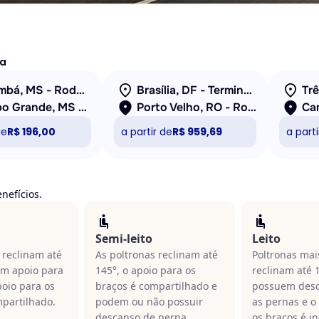
ha
Corumbá, MS - Rodoviária
Brasília, DF - Terminal Interestadual
Tr
Campo Grande, MS - Rodoviária
Porto Velho, RO - Rodoviária
de
R$ 196,00
a partir de
R$ 959,69
a parti
nefícios.
Semi-leito
Leito
 reclinam até
As poltronas reclinam até
Poltronas mai
em apoio para
145°, o apoio para os
reclinam até 
poio para os
braços é compartilhado e
possuem desc
mpartilhado.
podem ou não possuir
as pernas e o
descanso de perna.
os braços é in