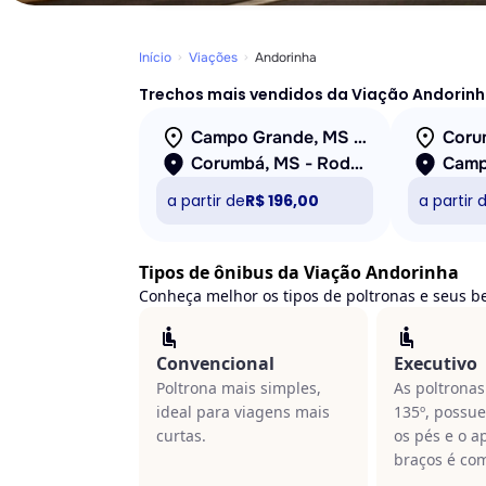
Início
Viações
Andorinha
Trechos mais vendidos da Viação Andorin
Campo Grande, MS - Rodoviária
Corumbá, MS - Rodoviária
a partir de
R$ 196,00
a partir 
Tipos de ônibus da Viação Andorinha
Conheça melhor os tipos de poltronas e seus be
Convencional
Executivo
Poltrona mais simples,
As poltronas
ideal para viagens mais
135º, possu
curtas.
os pés e o a
braços é co