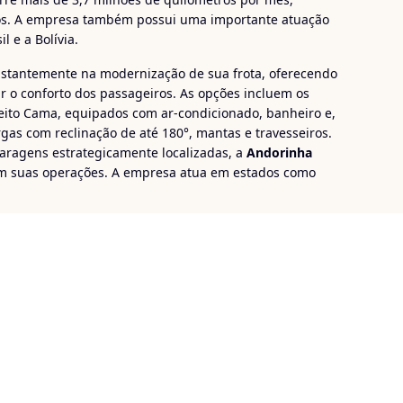
ros. A empresa também possui uma importante atuação
l e a Bolívia.
nstantemente na modernização de sua frota, oferecendo
ir o conforto dos passageiros. As opções incluem os
Leito Cama, equipados com ar-condicionado, banheiro e,
gas com reclinação de até 180°, mantas e travesseiros.
aragens estrategicamente localizadas, a
Andorinha
m suas operações. A empresa atua em estados como
Grosso do Sul, Mato Grosso, Goiás e Rondônia
, além do
rtantes capitais e cidades do interior, além da rota
a.
Andorinha
!