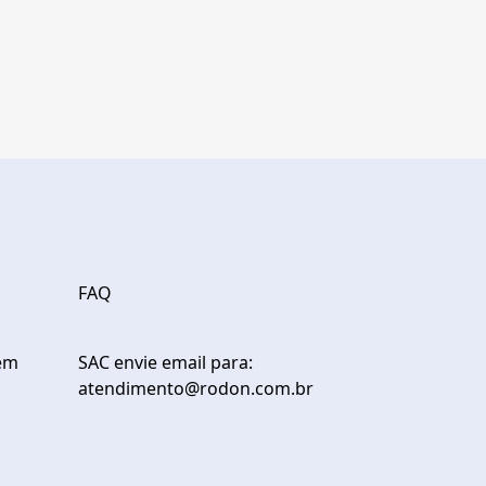
FAQ
em
SAC envie email para:
atendimento@rodon.com.br