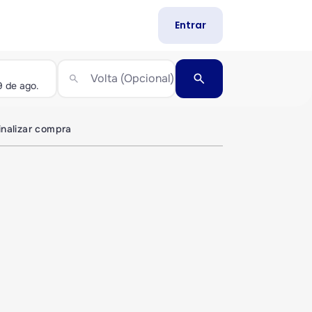
Entrar
search
Volta (Opcional)
search
inalizar compra