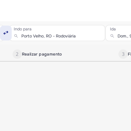
Indo para
Ida
swap_horiz
search
search
2
3
Realizar pagamento
F