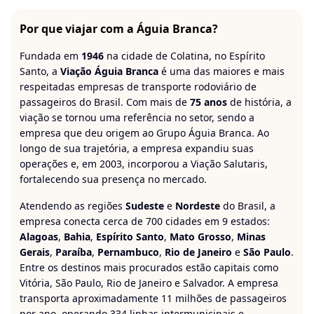
Por que viajar com a Águia Branca?
Fundada em
1946
na cidade de Colatina, no Espírito
Santo, a
Viação Águia Branca
é uma das maiores e mais
respeitadas empresas de transporte rodoviário de
passageiros do Brasil. Com mais de
75 anos
de história, a
viação se tornou uma referência no setor, sendo a
empresa que deu origem ao Grupo Águia Branca. Ao
longo de sua trajetória, a empresa expandiu suas
operações e, em 2003, incorporou a Viação Salutaris,
fortalecendo sua presença no mercado.
Atendendo as regiões
Sudeste
e
Nordeste
do Brasil, a
empresa conecta cerca de 700 cidades em 9 estados:
Alagoas
,
Bahia
,
Espírito Santo
,
Mato Grosso
,
Minas
Gerais
,
Paraíba
,
Pernambuco
,
Rio de Janeiro
e
São Paulo
.
Entre os destinos mais procurados estão capitais como
Vitória, São Paulo, Rio de Janeiro e Salvador. A empresa
transporta aproximadamente 11 milhões de passageiros
por ano, operando 334 linhas intermunicipais e