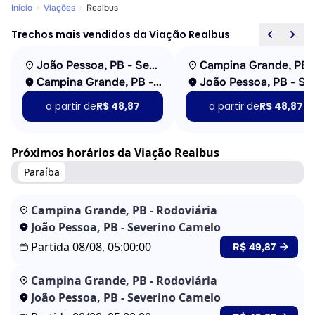
Início
Viações
Realbus
Trechos mais vendidos da Viação Realbus
João Pessoa, PB - Severino Camelo
Campina Grande, PB - Rodoviária
João Pessoa
a partir de
R$ 48,87
a partir de
R$ 48,87
Próximos horários da Viação Realbus
Paraíba
Campina Grande, PB - Rodoviária
João Pessoa, PB - Severino Camelo
Partida 08/08, 05:00:00
R$ 49,87
Campina Grande, PB - Rodoviária
João Pessoa, PB - Severino Camelo