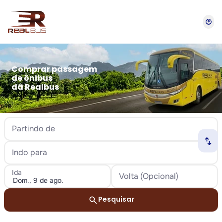
account_circle
Comprar passagem
de ônibus
da Realbus
Partindo de
swap_horiz
Indo para
Ida
Volta (Opcional)
search
Pesquisar