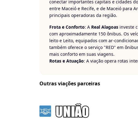
conectar importantes capitais e cidades do
entre Maceió e Recife, e de Maceió para 
principais operadoras da região.
Frota e Conforto
: A
Real Alagoas
investe 
com aproximadamente 150 ônibus. Os veícu
leito e Leito, equipados com ar-condicion
também oferece o serviço "RED" em ônibus
mais conforto em suas viagens.
Rotas e Atuação
: A viação opera rotas in
fundamental para a mobilidade no
Nordes
oferece o serviço de fretamento para turi
Real Express para o transporte de cargas
Outras viações parceiras
Viaje com tranquilidade e conforto com a
R