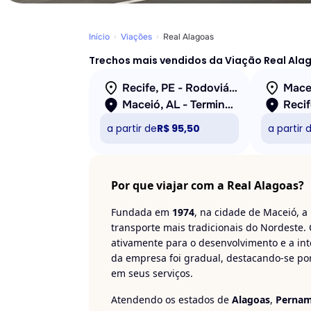
Início
Viações
Real Alagoas
Trechos mais vendidos da Viação Real Ala
Recife, PE - Rodoviária (TIP)
Maceió, AL - Terminal João Paulo II
a partir de
R$ 95,50
a partir 
Por que viajar com a Real Alagoas?
Fundada em
1974
, na cidade de Maceió, a
transporte mais tradicionais do Nordeste
ativamente para o desenvolvimento e a int
da empresa foi gradual, destacando-se por
em seus serviços.
Atendendo os estados de
Alagoas
,
Perna