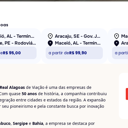
goas
Maceió, AL - Terminal João Paulo II
Aracaju, SE - Gov. José Rollemberg Leite (Rodoviária Nova)
Recife, PE - Rodoviária (TIP)
Maceió, AL - Terminal João Paulo II
de
R$ 95,00
a partir de
R$ 99,90
a parti
Real Alagoas
de Viação é uma das empresas de
. Com quase
50 anos
de história, a companhia contribuiu
egração entre cidades e estados da região. A expansão
 seu pioneirismo e pela constante busca por inovação
mbuco
,
Sergipe
e
Bahia
, a empresa se destaca por