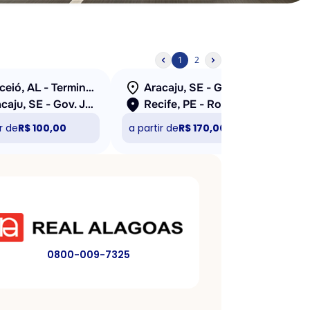
1
2
Maceió, AL - Terminal João Paulo II
Aracaju, SE - Gov. José Rollemberg Leite (Rodoviária Nova)
Aracaju, SE - Gov. José Rollemberg Leite (Rodoviária Nova)
Recife, PE - Rodoviária (TIP)
r de
R$ 100,00
a partir de
R$ 170,00
a pa
0800-009-7325