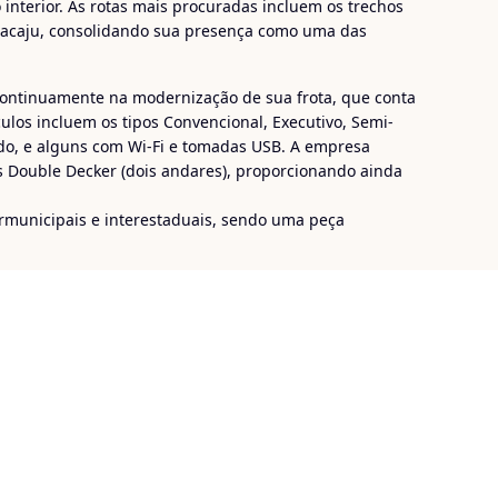
 interior. As rotas mais procuradas incluem os trechos
Aracaju, consolidando sua presença como uma das
continuamente na modernização de sua frota, que conta
los incluem os tipos Convencional, Executivo, Semi-
ado, e alguns com Wi-Fi e tomadas USB. A empresa
 Double Decker (dois andares), proporcionando ainda
termunicipais e interestaduais, sendo uma peça
te
. Além do transporte de passageiros, a
Real Alagoas
smo e transporte de colaboradores, e também o serviço
 e encomendas.
eal Alagoas
!