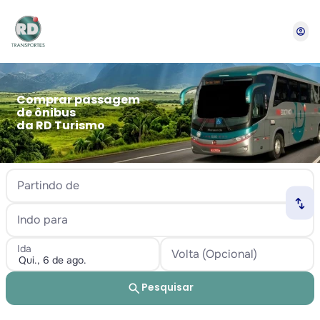
account_circle
Comprar passagem
de ônibus
da RD Turismo
Partindo de
swap_horiz
Indo para
Ida
Volta (Opcional)
search
Pesquisar