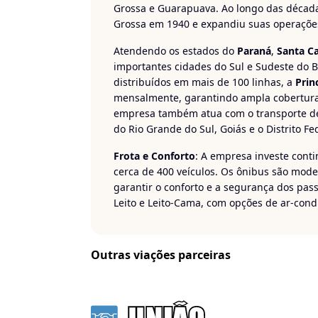
Grossa e Guarapuava. Ao longo das década
Grossa em 1940 e expandiu suas operações
Atendendo os estados do
Paraná
,
Santa Ca
importantes cidades do Sul e Sudeste do 
distribuídos em mais de 100 linhas, a
Prin
mensalmente, garantindo ampla cobertura 
empresa também atua com o transporte d
do Rio Grande do Sul, Goiás e o Distrito Fe
Frota e Conforto
: A empresa investe cont
cerca de 400 veículos. Os ônibus são mod
garantir o conforto e a segurança dos pas
Leito e Leito-Cama, com opções de ar-condi
Rotas e Atuação
: A
Princesa dos Campos
p
que ligam cidades como Curitiba, Ponta G
oferece serviços de fretamento contínuo 
Outras viações parceiras
veículos adaptados para proporcionar uma
Viaje com tranquilidade e conforto com a
P