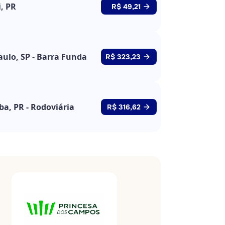
i, PR
R$ 49,21
aulo, SP - Barra Funda
R$ 323,23
ba, PR - Rodoviária
R$ 316,62