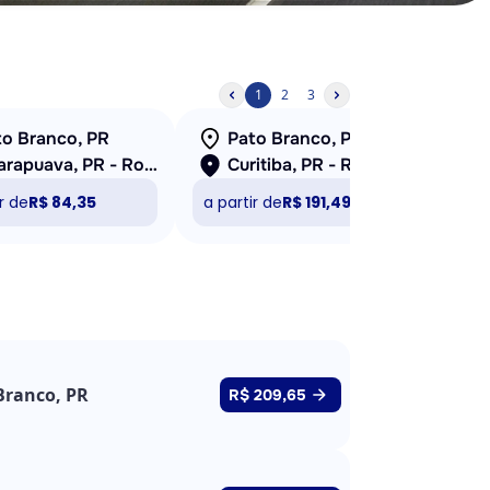
1
2
3
to Branco, PR
Pato Branco, PR
Guarapuava, PR - Rodoviária
Curitiba, PR - Rodoviária
r de
R$ 84,35
a partir de
R$ 191,49
a pa
Branco, PR
R$ 209,65