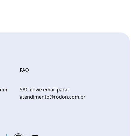
FAQ
gem
SAC envie email para:
atendimento@rodon.com.br