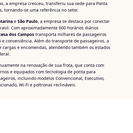
s, a empresa cresceu, transferiu sua sede para Ponta
, tornando-se uma referência no setor.
tarina
e
São Paulo
, a empresa se destaca por conectar
Brasil. Com aproximadamente 600 horários diários
cesa dos Campos
transporta milhares de passageiros
e conveniência. Além do transporte de passageiros, a
e cargas e encomendas, atendendo também os estados
deral.
inuamente na renovação de sua frota, que conta com
ernos e equipados com tecnologia de ponta para
sageiros, incluindo modelos Convencional, Executivo,
cionado, Wi-Fi e poltronas reclináveis.
ossui uma forte presença no sul do país, com rotas
rossa, Foz do Iguaçu e Cascavel. A empresa também
e eventual para empresas e grupos de turismo, com
 experiência de viagem segura e confortável.
rincesa dos Campos
!