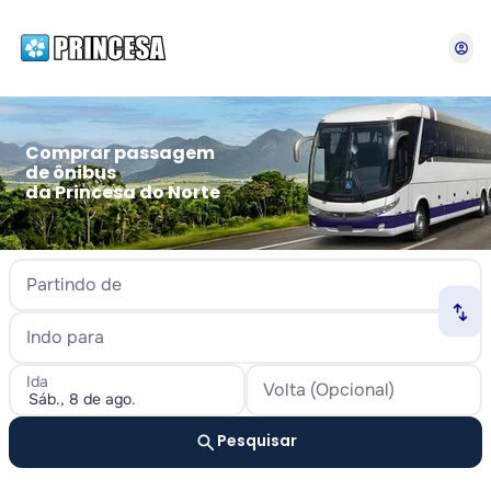
account_circle
Comprar passagem
de ônibus
da Princesa do Norte
Partindo de
swap_horiz
Indo para
Ida
Volta (Opcional)
search
Pesquisar