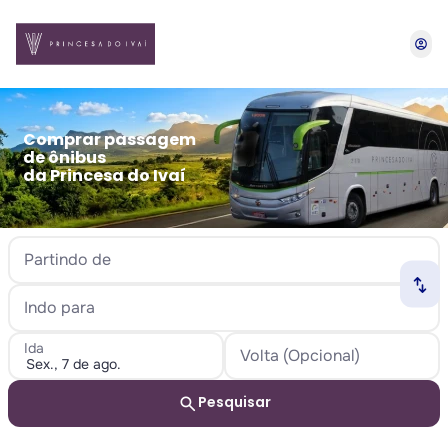
account_circle
Comprar passagem
de ônibus
da Princesa do Ivaí
Partindo de
swap_horiz
Indo para
Ida
Volta (Opcional)
search
Pesquisar