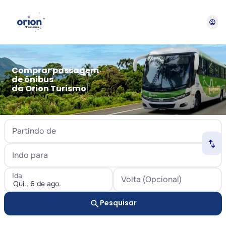
account_circle
Comprar passagem
de ônibus
da Orion Turismo
Partindo de
swap_horiz
Indo para
Ida
Volta (Opcional)
search
Pesquisar