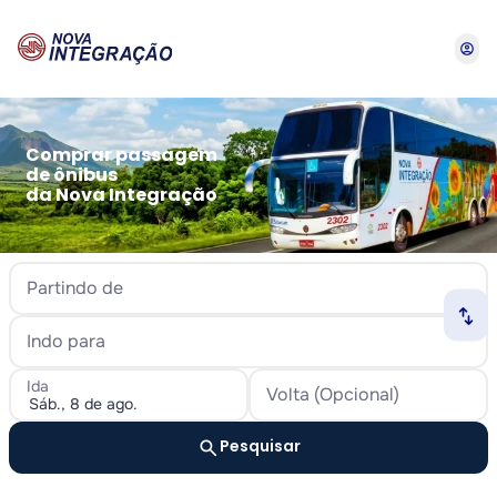
account_circle
Comprar passagem
de ônibus
da Nova Integração
Partindo de
swap_horiz
Indo para
Ida
Volta (Opcional)
search
Pesquisar