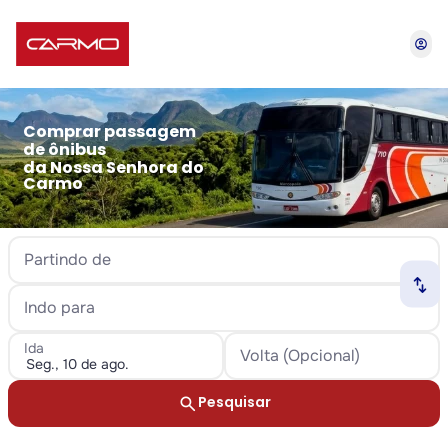
account_circle
Comprar passagem
de ônibus
da Nossa Senhora do
Carmo
Partindo de
swap_horiz
Indo para
Ida
Volta (Opcional)
search
Pesquisar