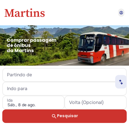
account_circle
Comprar passagem
de ônibus
da Martins
Partindo de
swap_horiz
Indo para
Ida
Volta (Opcional)
search
Pesquisar