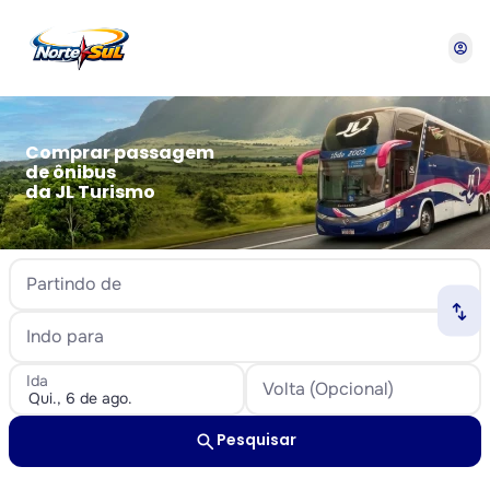
account_circle
Comprar passagem
de ônibus
da JL Turismo
Partindo de
swap_horiz
Indo para
Ida
Volta (Opcional)
search
Pesquisar