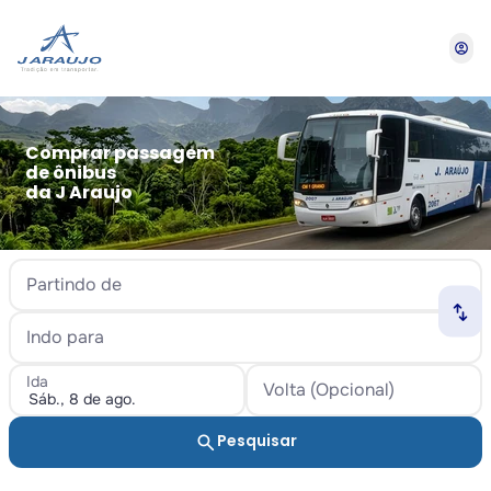
account_circle
Comprar passagem
de ônibus
da J Araujo
Partindo de
swap_horiz
Indo para
Ida
Volta (Opcional)
search
Pesquisar