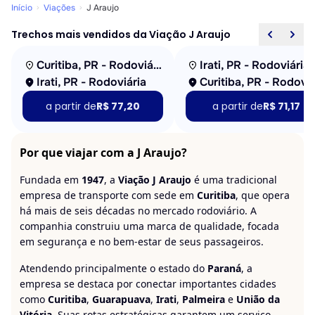
Início
Viações
J Araujo
Trechos mais vendidos da Viação J Araujo
Curitiba, PR - Rodoviária
Irati, PR - Rodoviária
Irati, PR - Rodoviária
a partir de
R$ 77,20
a partir de
R$ 71,17
Por que viajar com a J Araujo?
Fundada em
1947
, a
Viação J Araujo
é uma tradicional
empresa de transporte com sede em
Curitiba
, que opera
há mais de seis décadas no mercado rodoviário. A
companhia construiu uma marca de qualidade, focada
em segurança e no bem-estar de seus passageiros.
Atendendo principalmente o estado do
Paraná
, a
empresa se destaca por conectar importantes cidades
como
Curitiba
,
Guarapuava
,
Irati
,
Palmeira
e
União da
Vitória
. Suas rotas estratégicas garantem um serviço