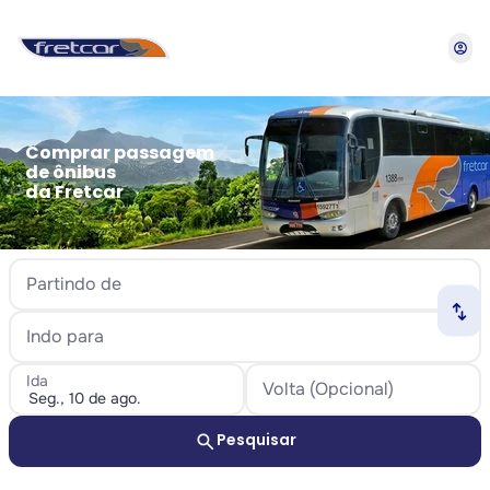
account_circle
Comprar passagem
de ônibus
da Fretcar
Partindo de
swap_horiz
Indo para
Ida
Volta (Opcional)
search
Pesquisar