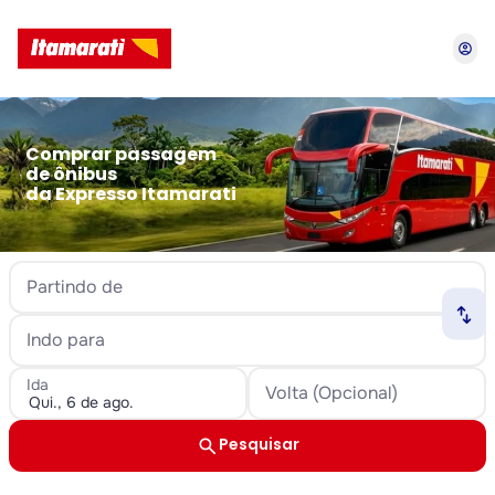
account_circle
Comprar passagem
de ônibus
da Expresso Itamarati
Partindo de
swap_horiz
Indo para
Ida
Volta (Opcional)
search
Pesquisar