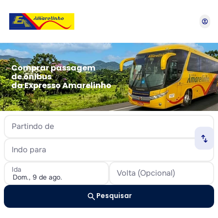
account_circle
Comprar passagem
de ônibus
da Expresso Amarelinho
Partindo de
swap_horiz
Indo para
Ida
Volta (Opcional)
search
Pesquisar