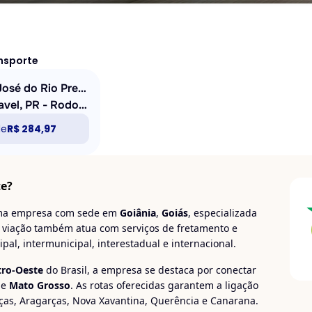
ansporte
São José do Rio Preto, SP - Terminal Gov. Laudo Natel
Cascavel, PR - Rodoviária
de
R$ 284,97
te?
a empresa com sede em
Goiânia
,
Goiás
, especializada
A viação também atua com serviços de fretamento e
al, intermunicipal, interestadual e internacional.
tro-Oeste
do Brasil, a empresa se destaca por conectar
e
Mato Grosso
. As rotas oferecidas garantem a ligação
ças, Aragarças, Nova Xavantina, Querência e Canarana.