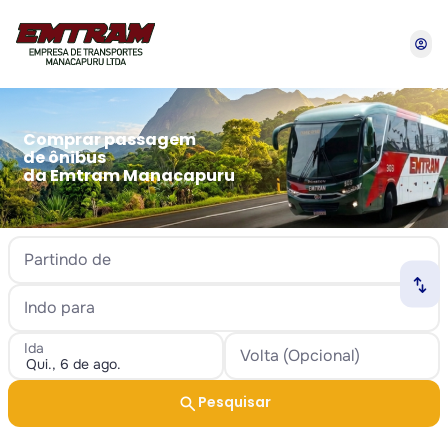
account_circle
Comprar passagem
de ônibus
da Emtram Manacapuru
Partindo de
swap_horiz
Indo para
Ida
Volta (Opcional)
search
Pesquisar