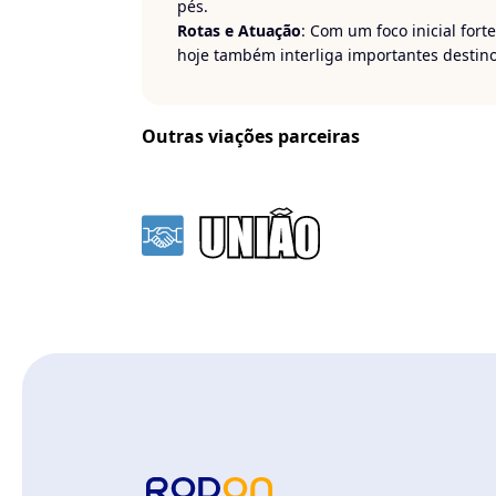
pés.
Rotas e Atuação
: Com um foco inicial fort
hoje também interliga importantes desti
Distrito Federal
. A empresa é reconhecida
cidades do interior, facilitando o desloca
Outras viações parceiras
Viaje com tranquilidade e conforto com a
V