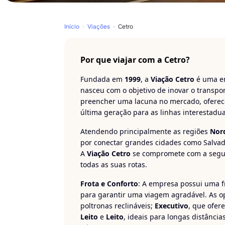
Início
Viações
Cetro
Por que viajar com a Cetro?
Fundada em
1999
, a
Viação Cetro
é uma em
nasceu com o objetivo de inovar o transpo
preencher uma lacuna no mercado, oferec
última geração para as linhas interestadu
Atendendo principalmente as regiões
Nor
por conectar grandes cidades como Salvador
A
Viação Cetro
se compromete com a segura
todas as suas rotas.
Frota e Conforto
: A empresa possui uma f
para garantir uma viagem agradável. As o
poltronas reclináveis;
Executivo
, que ofer
Leito
e
Leito
, ideais para longas distânci