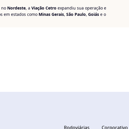
e no
Nordeste
, a
Viação Cetro
expandiu sua operação e
nos em estados como
Minas Gerais
,
São Paulo
,
Goiás
e o
 por sua atuação em trechos que ligam capitais e
mento de milhares de passageiros.
iação Cetro
!
Rodoviárias
Corporativo