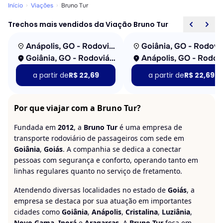
Início
Viações
Bruno Tur
Trechos mais vendidos da Viação Bruno Tur
Anápolis, GO - Rodoviária
Goiânia, GO - Rodoviária
a partir de
R$ 22,69
a partir de
R$ 22,69
Por que viajar com a Bruno Tur?
Fundada em
2012
, a
Bruno Tur
é uma empresa de
transporte rodoviário de passageiros com sede em
Goiânia
,
Goiás
. A companhia se dedica a conectar
pessoas com segurança e conforto, operando tanto em
linhas regulares quanto no serviço de fretamento.
Atendendo diversas localidades no estado de
Goiás
, a
empresa se destaca por sua atuação em importantes
cidades como
Goiânia
,
Anápolis
,
Cristalina
,
Luziânia
,
Novo Gama
,
Iporá
e
Aragarças
. A
Bruno Tur
foca em