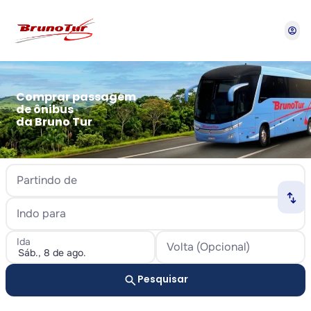
account_circle
Comprar passagem
de ônibus
da Bruno Tur
Partindo de
swap_horiz
Indo para
Ida
Volta (Opcional)
search
Pesquisar