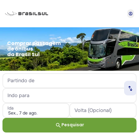
account_circle
Comprar passagem
de ônibus
da Brasil Sul
Partindo de
swap_horiz
Indo para
Ida
Volta (Opcional)
search
Pesquisar