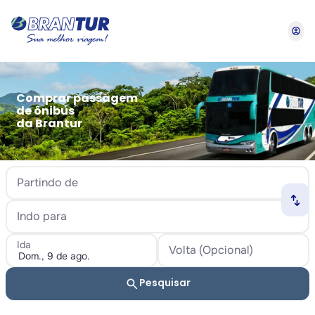
account_circle
Comprar passagem
de ônibus
da Brantur
Partindo de
swap_horiz
Indo para
Ida
Volta (Opcional)
search
Pesquisar