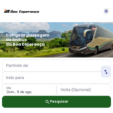
account_circle
Comprar passagem
de ônibus
da Boa Esperança
Partindo de
swap_horiz
Indo para
Ida
Volta (Opcional)
search
Pesquisar