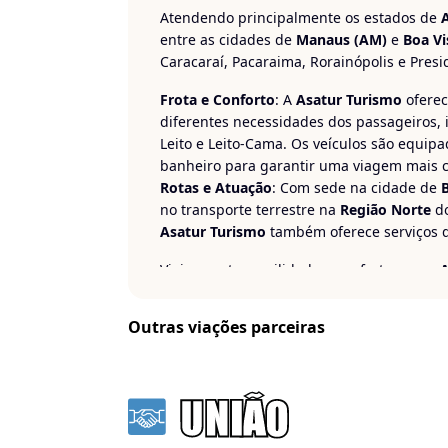
Atendendo principalmente os estados de
entre as cidades de
Manaus (AM)
e
Boa Vi
Caracaraí, Pacaraima, Rorainópolis e Presi
Frota e Conforto
: A
Asatur Turismo
oferec
diferentes necessidades dos passageiros, i
Leito e Leito-Cama. Os veículos são equi
banheiro para garantir uma viagem mais c
Rotas e Atuação
: Com sede na cidade de
no transporte terrestre na
Região Norte
do
Asatur Turismo
também oferece serviços d
Viaje com tranquilidade e conforto com a
A
Outras viações parceiras