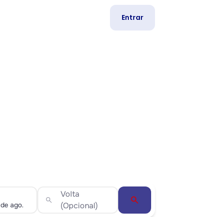
Entrar
Volta
search
search
(Opcional)