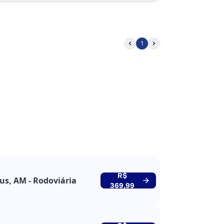
1
R$
s, AM - Rodoviária
369,99