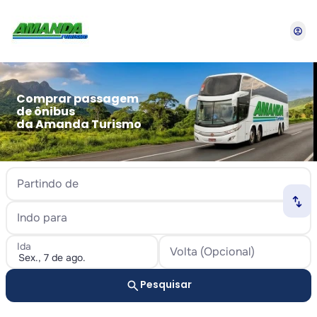
account_circle
Comprar passagem
de ônibus
da Amanda Turismo
Partindo de
swap_horiz
Indo para
Ida
Volta (Opcional)
search
Pesquisar