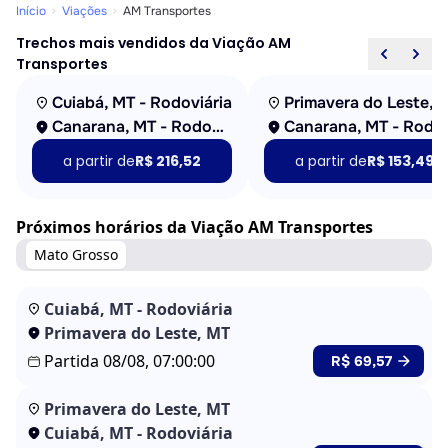
Início
Viações
AM Transportes
Trechos mais vendidos da Viação AM
Transportes
Cuiabá, MT - Rodoviária
Primavera do Leste, 
Canarana, MT - Rodoviária
Canarana
a partir de
R$ 216,52
a partir de
R$ 153,49
Próximos horários da Viação AM Transportes
Mato Grosso
Cuiabá, MT - Rodoviária
Primavera do Leste, MT
Partida 08/08, 07:00:00
R$ 69,57
Primavera do Leste, MT
Cuiabá, MT - Rodoviária