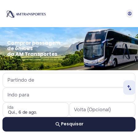
account_circle
Comprar passagem
de ônibus
da AM Transportes
Partindo de
swap_horiz
Indo para
Ida
Volta (Opcional)
search
Pesquisar