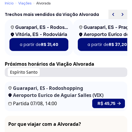
Início
Viações
Alvorada
Trechos mais vendidos da Viação Alvorada
Guarapari, ES - Rodoshopping
Vitória, ES - Rodoviária
Aeroporto Eurico de
a partir de
R$ 31,40
a partir de
R$ 37,20
Próximos horários da Viação Alvorada
Espírito Santo
Guarapari, ES - Rodoshopping
Aeroporto Eurico de Aguiar Salles (VIX)
Partida 07/08, 14:00
R$ 45,75
Por que viajar com a Alvorada?