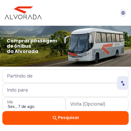
account_circle
Comprar passagem
de ônibus
da Alvorada
Partindo de
swap_horiz
Indo para
Ida
Volta (Opcional)
search
Pesquisar