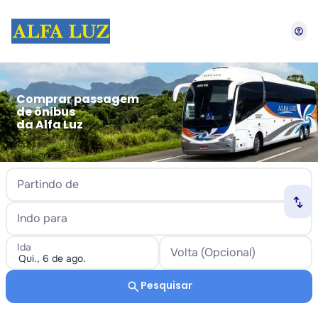
account_circle
Comprar passagem
de ônibus
da Alfa Luz
Partindo de
swap_horiz
Indo para
Ida
Volta (Opcional)
search
Pesquisar