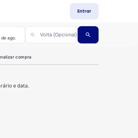
Entrar
search
Volta (Opcional)
search
inalizar compra
ário e data.