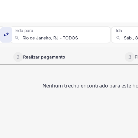
Indo para
Ida
swap_horiz
search
search
2
3
Realizar pagamento
F
Nenhum trecho encontrado para este hor