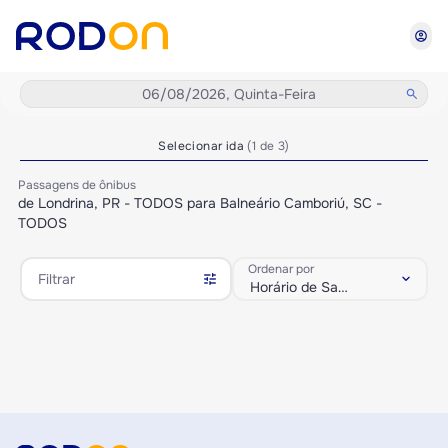
account_circle
06/08/2026, Quinta-Feira
search
Selecionar ida
(1 de 3)
Passagens de ônibus
de Londrina, PR - TODOS para Balneário Camboriú, SC -
TODOS
Ordenar por
tune
keyboard_arrow_down
Filtrar
Horário de Saída