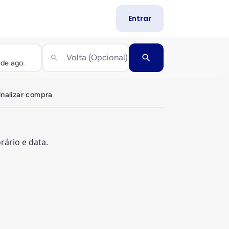
Entrar
search
Volta (Opcional)
search
inalizar compra
ário e data.