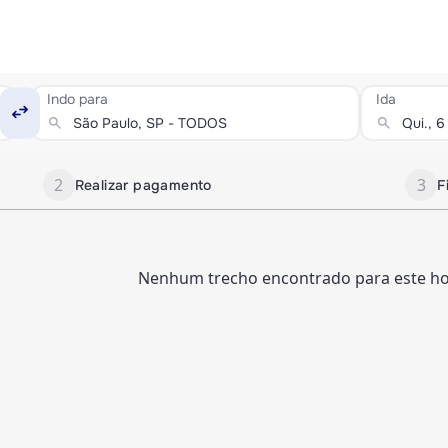
Indo para
Ida
swap_horiz
search
search
2
3
Realizar pagamento
F
Nenhum trecho encontrado para este hor