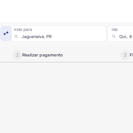
Indo para
Ida
swap_horiz
search
search
2
3
Realizar pagamento
F