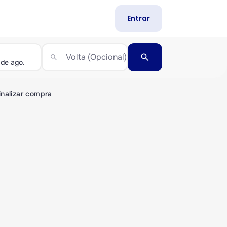
Entrar
search
Volta (Opcional)
search
inalizar compra