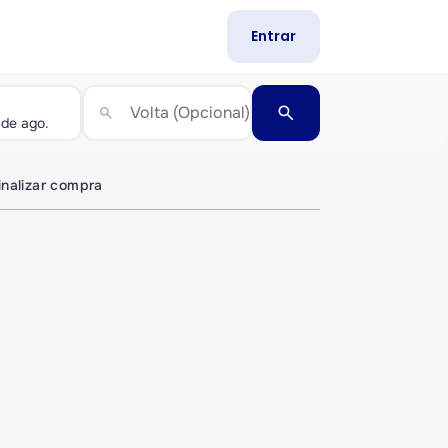
Entrar
search
Volta (Opcional)
search
inalizar compra