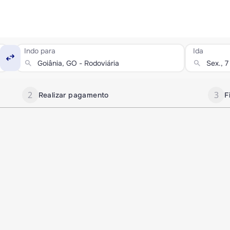
Indo para
Ida
swap_horiz
search
search
2
3
Realizar pagamento
F