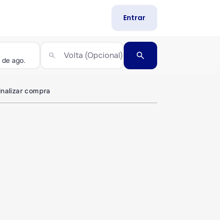
Entrar
search
Volta (Opcional)
search
inalizar compra