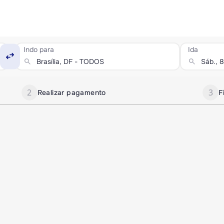
Indo para
Ida
swap_horiz
search
search
2
3
Realizar pagamento
F