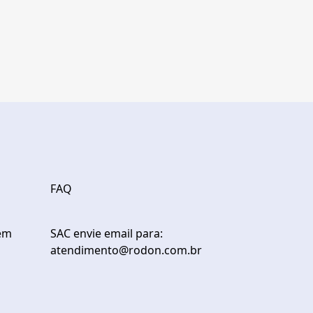
FAQ
em
SAC envie email para:
atendimento@rodon.com.br