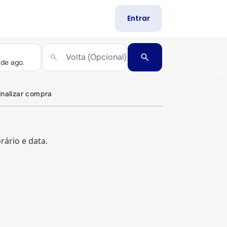
Entrar
search
Volta (Opcional)
search
inalizar compra
ário e data.