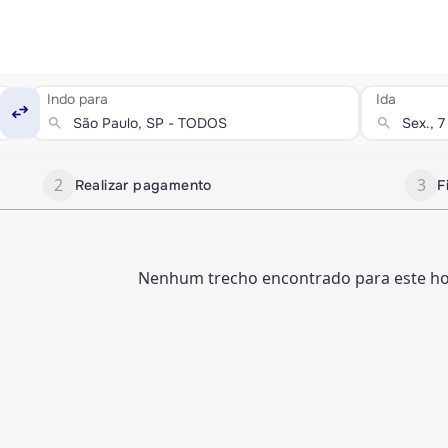
Indo para
Ida
swap_horiz
search
search
2
3
Realizar pagamento
F
Nenhum trecho encontrado para este hor