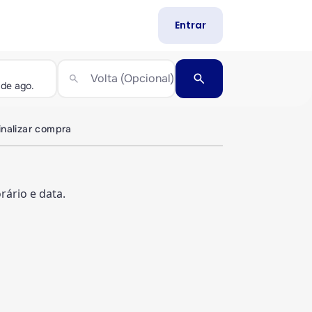
Entrar
search
Volta (Opcional)
search
inalizar compra
ário e data.