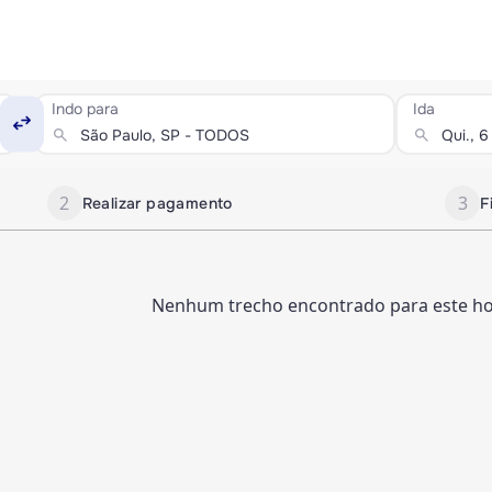
Indo para
Ida
swap_horiz
search
search
2
3
Realizar pagamento
F
Nenhum trecho encontrado para este hor