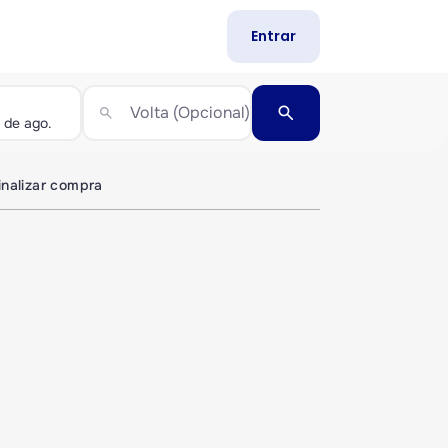
Entrar
search
Volta (Opcional)
search
inalizar compra