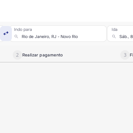
Indo para
Ida
swap_horiz
search
search
2
3
Realizar pagamento
F