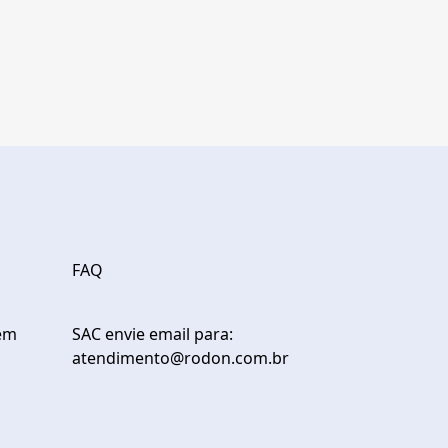
FAQ
em
SAC envie email para:
atendimento@rodon.com.br