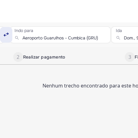
Indo para
Ida
swap_horiz
search
search
2
3
Realizar pagamento
F
Nenhum trecho encontrado para este hor