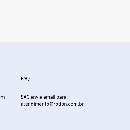
FAQ
em
SAC envie email para:
atendimento@rodon.com.br