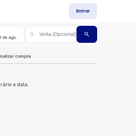
Entrar
search
Volta (Opcional)
search
inalizar compra
ário e data.